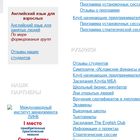
Программа установочных сесс
Отзывы о программе
Английский язык для
Клуб начинающих предпринимате
взрослых
Программа установочных сесс
Английский язык для
Программа стратегической сес
занятых людей
По мере
формирования групп
РУБРИКИ
Отзывы наших
студентов
Отзывы студентов
Симпозиум «Исламские финансы и
Клуб начинающих предпринимате
Заседания Клуба МБА
НАШИ
Школьный бизнес инкубатор
ПАРТНЕРЫ
Дни открытых дверей
Вручение сертификатов и диплом
Экзамены
Выездные школы
Тьюториалы
Заседания The English Club
Информация о проектах
Стратегические сессии