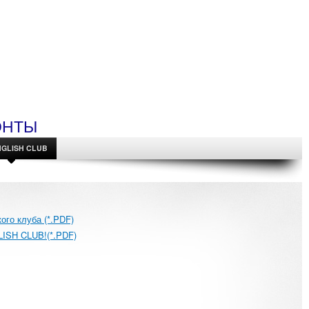
ОНТЫ
NGLISH CLUB
ого клуба (*.PDF)
LISH CLUB!(*.PDF)