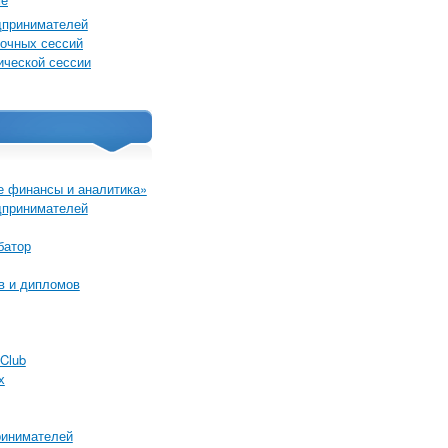
дпринимателей
очных сессий
ической сессии
 финансы и аналитика»
дпринимателей
батор
в и дипломов
Club
х
ринимателей