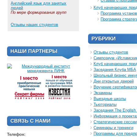
Английский язык для занятых
Клуб начинающих пре
людей
По мере формирования групп
Программа установ
Программа стратег
Отзывы наших студентов
РУБРИКИ
НАШИ ПАРТНЕРЫ
Отзывы студентов
Симпозиум «Исламские
Клуб начинающих пре
Заседания Клуба МБА
Школьный бизнес инку
Дни открытых дверей
Вручение сертификато
Экзамены
Выездные школы
Тьюториалы
Заседания The English 
Информация о проекта
СВЯЗЬ С НАМИ
Стратегические сессии
Семинары и тренинги
Программы для предп
Телефон: