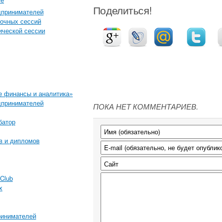
Поделиться!
дпринимателей
очных сессий
ической сессии
 финансы и аналитика»
дпринимателей
ПОКА НЕТ КОММЕНТАРИЕВ.
батор
в и дипломов
Club
х
ринимателей