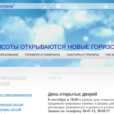
нлинк"
ЫСОТЫ ОТКРЫВАЮТСЯ НОВЫЕ ГОРИЗ
БРАЗОВАНИЕ
ТРЕНИНГИ И СЕМИНАРЫ
ТЬЮТОРЫ И ТРЕНЕРЫ
THE E
«
Второй мастер – класс на тему «Ситуационное
АЧИНАЮЩИХ
лидерство»
ЕЛЕЙ
День открытых дверей
го предпринимателя
9 сентября в 18-00
в рамках дня открытых
продемонстрированы приемы и формы раб
ической сессии
желающих развиваться и добиться успеха
очных сессий
Заявки по телефону 39-41-13, 39-55-71
ме