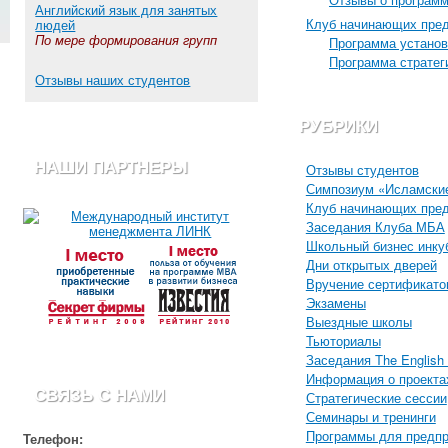
Английский язык для занятых
Клуб начинающих пре
людей
По мере формирования групп
Программа установ
Программа стратег
Отзывы наших студентов
РУБРИКИ
НАШИ ПАРТНЕРЫ
Отзывы студентов
Симпозиум «Исламские
Клуб начинающих пре
Заседания Клуба МБА
Школьный бизнес инку
Дни открытых дверей
Вручение сертификато
Экзамены
Выездные школы
Тьюториалы
Заседания The English 
Информация о проекта
СВЯЗЬ С НАМИ
Стратегические сессии
Семинары и тренинги
Программы для предп
Телефон: