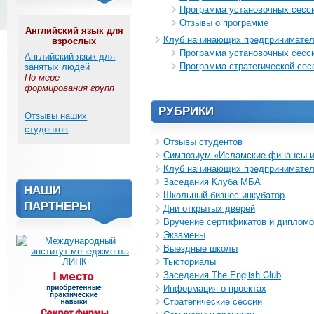
Программа установочных сесс
Отзывы о программе
Английский язык для
Клуб начинающих предпринимате
взрослых
Программа установочных сесс
Английский язык для
Программа стратегической сес
занятых людей
По мере
формирования групп
РУБРИКИ
Отзывы наших
студентов
Отзывы студентов
Симпозиум «Исламские финансы и
Клуб начинающих предпринимате
Заседания Клуба МБА
НАШИ
Школьный бизнес инкубатор
ПАРТНЕРЫ
Дни открытых дверей
Вручение сертификатов и диплом
Экзамены
Выездные школы
Тьюториалы
Заседания The English Club
Информация о проектах
Стратегические сессии