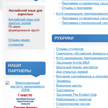
Программа установочных сесс
Отзывы о программе
Английский язык для
Клуб начинающих предпринимате
взрослых
Программа установочных сесс
Английский язык для
Программа стратегической сес
занятых людей
По мере
формирования групп
РУБРИКИ
Отзывы наших
студентов
Отзывы студентов
Симпозиум «Исламские финансы и
Клуб начинающих предпринимате
Заседания Клуба МБА
НАШИ
Школьный бизнес инкубатор
ПАРТНЕРЫ
Дни открытых дверей
Вручение сертификатов и диплом
Экзамены
Выездные школы
Тьюториалы
Заседания The English Club
Информация о проектах
Стратегические сессии