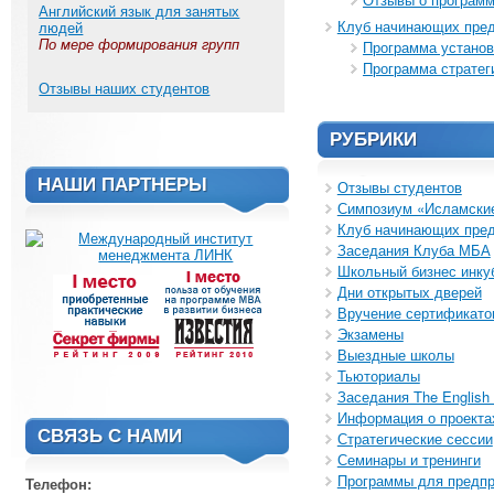
Английский язык для занятых
Клуб начинающих пре
людей
По мере формирования групп
Программа установ
Программа стратег
Отзывы наших студентов
РУБРИКИ
НАШИ ПАРТНЕРЫ
Отзывы студентов
Симпозиум «Исламские
Клуб начинающих пре
Заседания Клуба МБА
Школьный бизнес инку
Дни открытых дверей
Вручение сертификато
Экзамены
Выездные школы
Тьюториалы
Заседания The English 
Информация о проекта
СВЯЗЬ С НАМИ
Стратегические сессии
Семинары и тренинги
Программы для предп
Телефон: