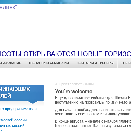
нлинк"
ЫСОТЫ ОТКРЫВАЮТСЯ НОВЫЕ ГОРИЗ
БРАЗОВАНИЕ
ТРЕНИНГИ И СЕМИНАРЫ
ТЬЮТОРЫ И ТРЕНЕРЫ
THE E
«
Время собирать камни…
АЧИНАЮЩИХ
You`re welcome
ЕЛЕЙ
Еще одно приятное событие для Школы Биз
поступлению на программы по изучению а
го предпринимателя
Для начала необходимо написать вступит
чувствовать себя на том или ином уровне
ической сессии
В конце августа – начале сентября плани
очных сессий
Бизнеса приглашает Вас на изучение англ
ме