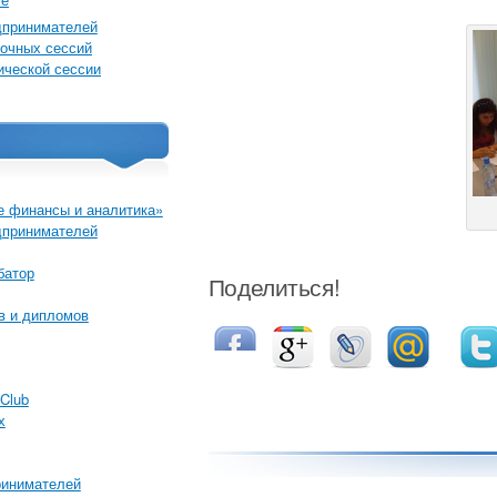
дпринимателей
очных сессий
ической сессии
 финансы и аналитика»
дпринимателей
батор
Поделиться!
в и дипломов
Club
х
ринимателей